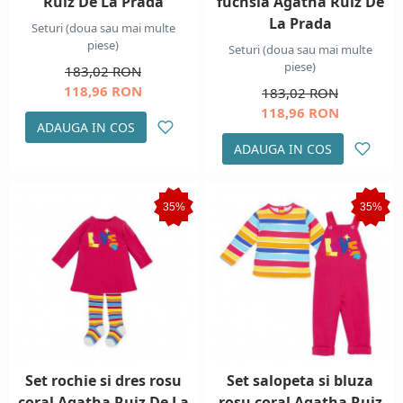
Ruiz De La Prada
fuchsia Agatha Ruiz De
La Prada
Seturi (doua sau mai multe
piese)
Seturi (doua sau mai multe
piese)
183,02 RON
118,96 RON
183,02 RON
118,96 RON
ADAUGA IN COS
ADAUGA IN COS
35%
35%
Set rochie si dres rosu
Set salopeta si bluza
coral Agatha Ruiz De La
rosu coral Agatha Ruiz