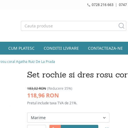
0728 216 663
|
0747 
CUM PLATESC
CONDITII LIVRARE
CONTACTEAZA-NE
 rosu coral Agatha Ruiz De La Prada
Set rochie si dres rosu c
183,02 RON
(Reducere 35%)
118,96 RON
Pretul include taxa TVA de 21%.