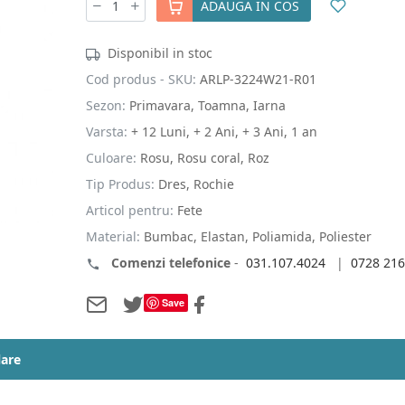
ADAUGA IN COS
Disponibil in stoc
Cod produs - SKU:
ARLP-3224W21-R01
Sezon:
Primavara, Toamna, Iarna
Varsta:
+ 12 Luni, + 2 Ani, + 3 Ani, 1 an
Culoare:
Rosu, Rosu coral, Roz
Tip Produs:
Dres, Rochie
Articol pentru:
Fete
Material:
Bumbac, Elastan, Poliamida, Poliester
Comenzi telefonice
-
031.107.4024
|
0728 216
Save
lare