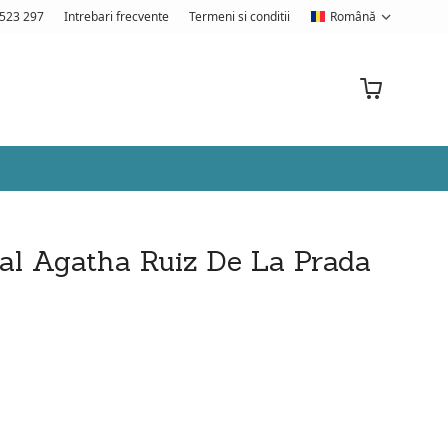
523 297
Intrebari frecvente
Termeni si conditii
Română
oral Agatha Ruiz De La Prada