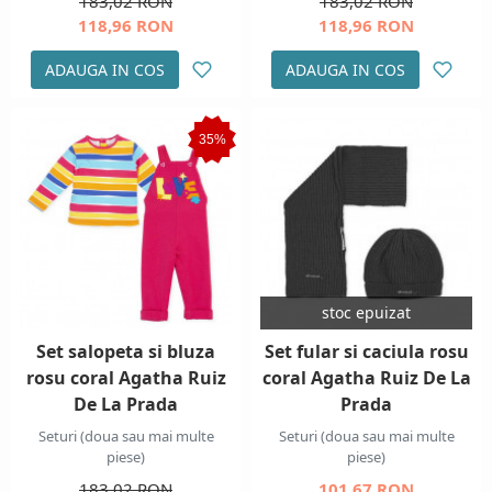
183,02 RON
183,02 RON
118,96 RON
118,96 RON
ADAUGA IN COS
ADAUGA IN COS
35%
stoc epuizat
Set salopeta si bluza
Set fular si caciula rosu
rosu coral Agatha Ruiz
coral Agatha Ruiz De La
De La Prada
Prada
Seturi (doua sau mai multe
Seturi (doua sau mai multe
piese)
piese)
183,02 RON
101,67 RON