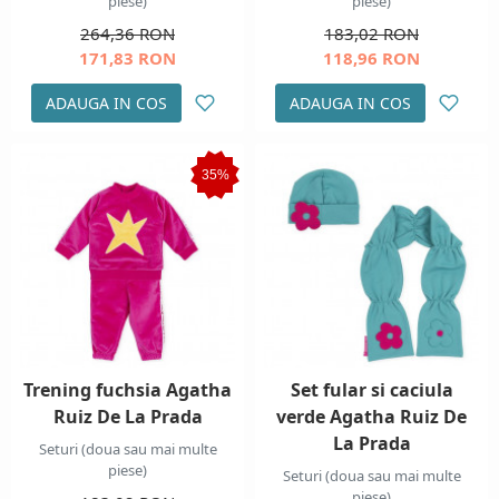
piese)
piese)
264,36 RON
183,02 RON
171,83 RON
118,96 RON
ADAUGA IN COS
ADAUGA IN COS
35%
Trening fuchsia Agatha
Set fular si caciula
Ruiz De La Prada
verde Agatha Ruiz De
La Prada
Seturi (doua sau mai multe
piese)
Seturi (doua sau mai multe
piese)