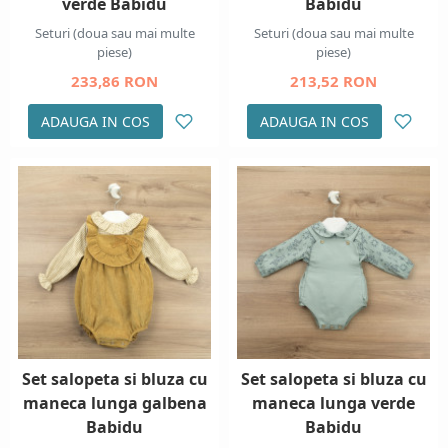
verde Babidu
Babidu
Seturi (doua sau mai multe
Seturi (doua sau mai multe
piese)
piese)
233,86 RON
213,52 RON
ADAUGA IN COS
ADAUGA IN COS
Set salopeta si bluza cu
Set salopeta si bluza cu
maneca lunga galbena
maneca lunga verde
Babidu
Babidu