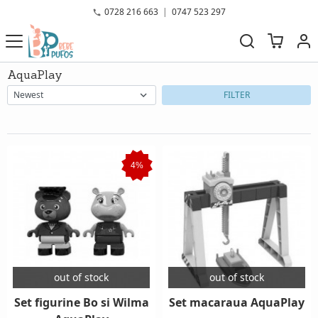
0728 216 663
|
0747 523 297
AquaPlay
FILTER
4%
out of stock
out of stock
Set figurine Bo si Wilma
Set macaraua AquaPlay