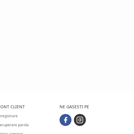
ONT CLIENT
NE GASESTI PE
nregistrare
ecuperare parola
storic comenzi