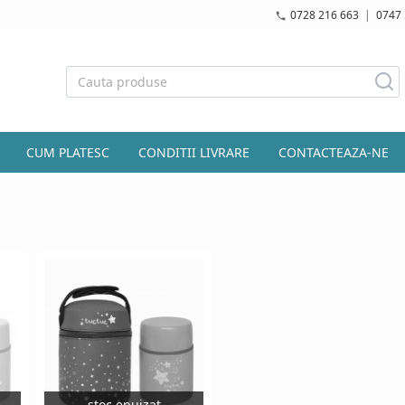
0728 216 663
|
0747 
CUM PLATESC
CONDITII LIVRARE
CONTACTEAZA-NE
stoc epuizat