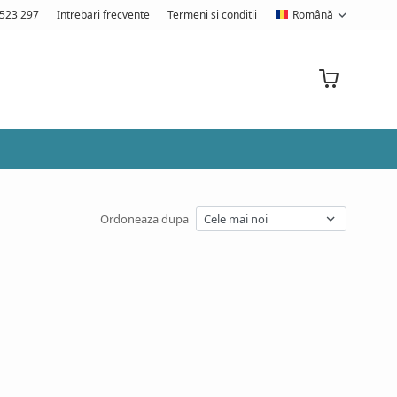
523 297
Intrebari frecvente
Termeni si conditii
Română
Ordoneaza dupa