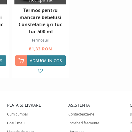
Termos pentru
i
mancare bebelusi
uc
Constelatie gri Tuc
Tuc 500 ml
Termosuri
81,33 RON
S
ADAUGA IN COS
PLATA SI LIVRARE
ASISTENTA
C
Cum cumpar
Contacteaza-ne
I
Cosul meu
Intrebari frecvente
R
Metode de plata
Harta site
I