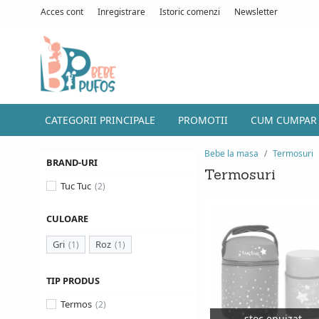
Acces cont
Inregistrare
Istoric comenzi
Newsletter
CATEGORII PRINCIPALE
PROMOTII
CUM CUMPAR
Bebe la masa
Termosuri
BRAND-URI
Termosuri
Tuc Tuc
CULOARE
Gri
Roz
TIP PRODUS
Termos
stoc epuizat