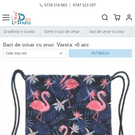
0728 216 663
|
0747 523 297
Gradinita si scoala
Genti si saci de umar
Saci de umar cu snur
Saci de umar cu snur, Varsta: +6 ani
FILTREAZA