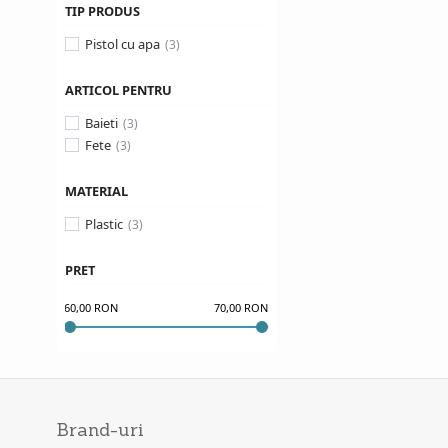
TM Toys
TIP PRODUS
Wader
Pistol cu apa
Xshot
YeeFun
ARTICOL PENTRU
Baieti
Fete
MATERIAL
Plastic
PRET
60,00 RON
70,00 RON
Brand-uri