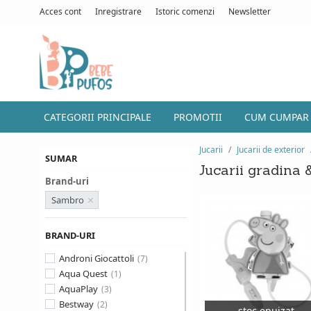
Acces cont
Inregistrare
Istoric comenzi
Newsletter
CATEGORII PRINCIPALE
PROMOTII
CUM CUMPAR
Jucarii
Jucarii de exterior
SUMAR
Jucarii gradina 
Brand-uri
Sambro
BRAND-URI
Androni Giocattoli
Aqua Quest
AquaPlay
Bestway
stoc epuizat