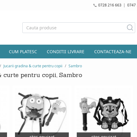
0728 216 663
|
0747 
CUM PLATESC
CONDITII LIVRARE
CONTACTEAZA-NE
Jucarii gradina & curte pentru copii
Sambro
& curte pentru copii, Sambro
stoc epuizat
stoc epuizat