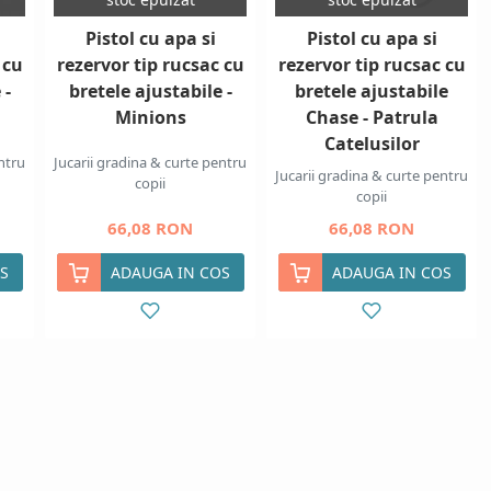
Pistol cu apa si
Pistol cu apa si
 cu
rezervor tip rucsac cu
rezervor tip rucsac cu
 -
bretele ajustabile -
bretele ajustabile
Minions
Chase - Patrula
Catelusilor
ntru
Jucarii gradina & curte pentru
Jucarii gradina & curte pentru
copii
copii
66,08 RON
66,08 RON
S
ADAUGA IN COS
ADAUGA IN COS