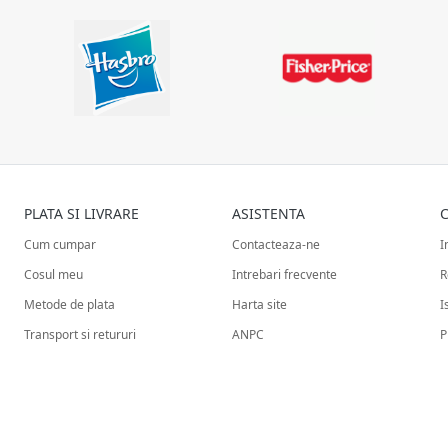
PLATA SI LIVRARE
ASISTENTA
C
Cum cumpar
Contacteaza-ne
I
Cosul meu
Intrebari frecvente
R
Metode de plata
Harta site
I
Transport si retururi
ANPC
P