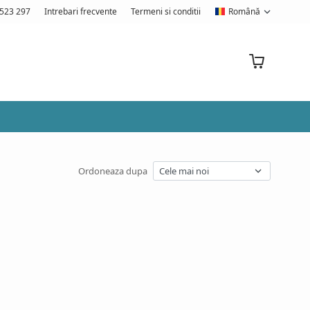
523 297
Intrebari frecvente
Termeni si conditii
Română
Ordoneaza dupa