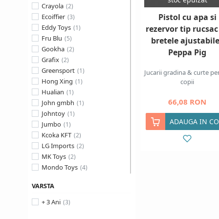
Crayola
Pistol cu apa si
Ecoiffier
Eddy Toys
rezervor tip rucsac
Fru Blu
bretele ajustabile
Gookha
Peppa Pig
Grafix
Greensport
Jucarii gradina & curte pe
Hong Xing
copii
Hualian
66,08 RON
John gmbh
Johntoy
ADAUGA IN CO
Jumbo
Kcoka KFT
LG Imports
MK Toys
Mondo Toys
Polesie
VARSTA
Rastar
Sambro
+ 3 Ani
Simba