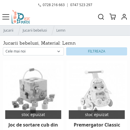
0728 216 663
|
0747 523 297
Jucarii
Jucarii bebelusi
Lemn
Jucarii bebelusi, Material: Lemn
FILTREAZA
stoc epuizat
stoc epuizat
Joc de sortare cub din
Premergator Classic