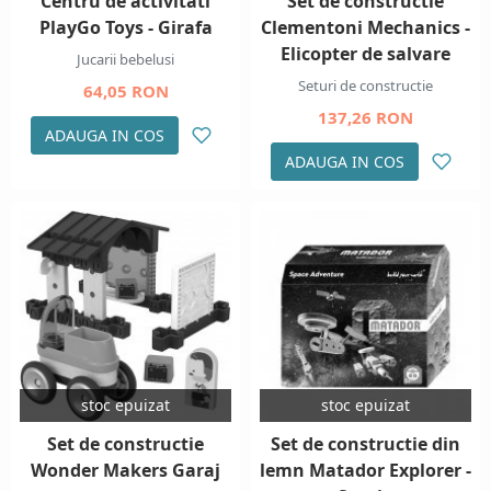
Centru de activitati
Set de constructie
PlayGo Toys - Girafa
Clementoni Mechanics -
Elicopter de salvare
Jucarii bebelusi
Seturi de constructie
64,05 RON
137,26 RON
ADAUGA IN COS
ADAUGA IN COS
stoc epuizat
stoc epuizat
Set de constructie
Set de constructie din
Wonder Makers Garaj
lemn Matador Explorer -