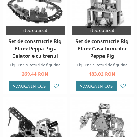
stoc epuizat
stoc epuizat
Set de constructie Big
Set de constructie Big
Bloxx Peppa Pig -
Bloxx Casa bunicilor
Calatorie cu trenul
Peppa Pig
Figurine si seturi de figurine
Figurine si seturi de figurine
269,44 RON
183,02 RON
ADAUGA IN COS
ADAUGA IN COS