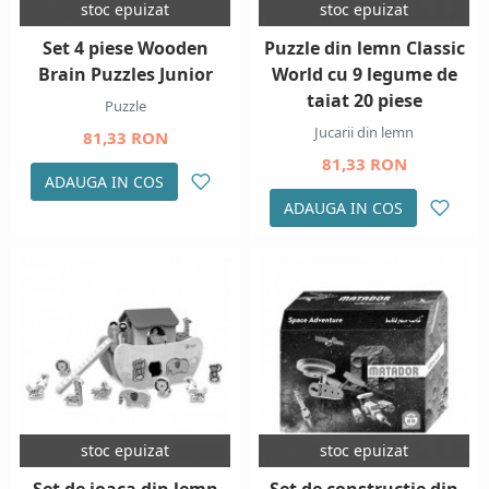
stoc epuizat
stoc epuizat
Set 4 piese Wooden
Puzzle din lemn Classic
Brain Puzzles Junior
World cu 9 legume de
taiat 20 piese
Puzzle
Jucarii din lemn
81,33 RON
81,33 RON
ADAUGA IN COS
ADAUGA IN COS
stoc epuizat
stoc epuizat
Set de joaca din lemn
Set de constructie din