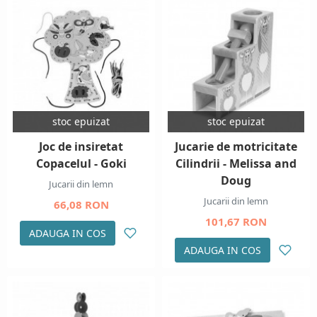
stoc epuizat
stoc epuizat
Joc de insiretat
Jucarie de motricitate
Copacelul - Goki
Cilindrii - Melissa and
Doug
Jucarii din lemn
Jucarii din lemn
66,08 RON
101,67 RON
ADAUGA IN COS
ADAUGA IN COS