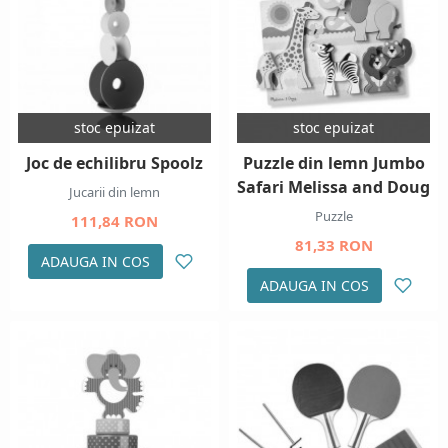
stoc epuizat
stoc epuizat
Joc de echilibru Spoolz
Puzzle din lemn Jumbo
Safari Melissa and Doug
Jucarii din lemn
Puzzle
111,84 RON
81,33 RON
ADAUGA IN COS
ADAUGA IN COS