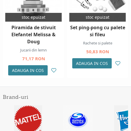
stoc epuizat
stoc epuizat
Piramida de stivuit
Set ping-pong cu palete
Elefantel Melissa &
si fileu
Doug
Rachete si palete
Jucarii din lemn
50,83 RON
71,17 RON
ADAUGA IN COS
ADAUGA IN COS
Brand-uri