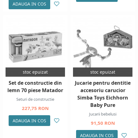
ADAUGA IN COS
stoc epuizat
stoc epuizat
Set de constructie din
Jucarie pentru dentitie
lemn 70 piese Matador
accesoriu carucior
Simba Toys Eichhorn
Seturi de constructie
Baby Pure
227,75 RON
Jucarii bebelusi
ADAUGA IN COS
91,50 RON
ADAUGA IN COS