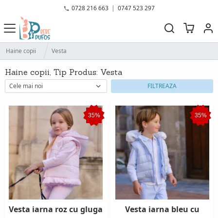
0728 216 663
|
0747 523 297
Haine copii
Vesta
Haine copii, Tip Produs: Vesta
FILTREAZA
35%
35%
Vesta iarna roz cu gluga
Vesta iarna bleu cu