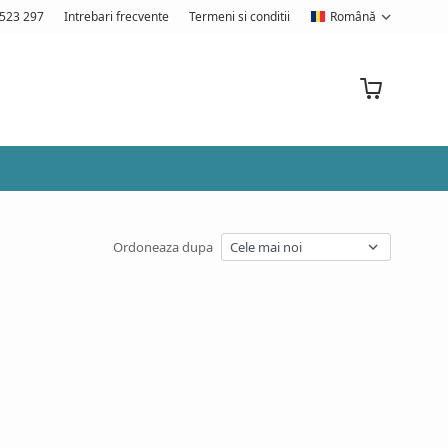
523 297
Intrebari frecvente
Termeni si conditii
Română
Ordoneaza dupa