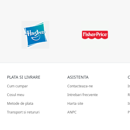
PLATA SI LIVRARE
ASISTENTA
C
Cum cumpar
Contacteaza-ne
I
Cosul meu
Intrebari frecvente
R
Metode de plata
Harta site
I
Transport si retururi
ANPC
P