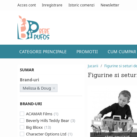
Acces cont
Inregistrare
Istoric comenzi
Newsletter
CATEGORII PRINCIPALE
PROMOTII
CUM CUMPAR
Jucarii
Figurine si seturi d
SUMAR
Figurine si setur
Brand-uri
Melissa & Doug
BRAND-URI
ACAMAR Films
Beverly Hills Teddy Bear
Big Bloxx
Character Options Ltd
stoc epuizat