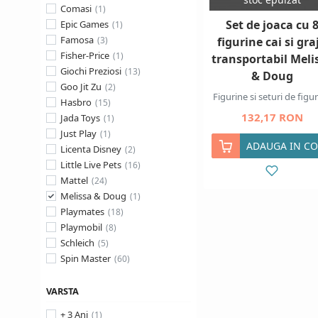
Comasi
Set de joaca cu 
Epic Games
Famosa
figurine cai si gra
Fisher-Price
transportabil Meli
Giochi Preziosi
& Doug
Goo Jit Zu
Figurine si seturi de figu
Hasbro
132,17 RON
Jada Toys
Just Play
ADAUGA IN CO
Licenta Disney
Little Live Pets
Mattel
Melissa & Doug
Playmates
Playmobil
Schleich
Spin Master
VARSTA
+ 3 Ani