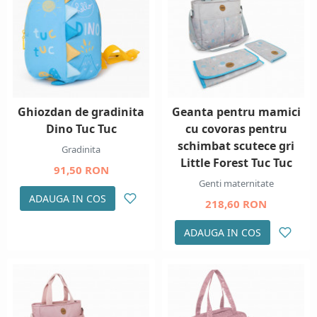
Ghiozdan de gradinita
Geanta pentru mamici
Dino Tuc Tuc
cu covoras pentru
schimbat scutece gri
Gradinita
Little Forest Tuc Tuc
91,50 RON
Genti maternitate
ADAUGA IN COS
218,60 RON
ADAUGA IN COS