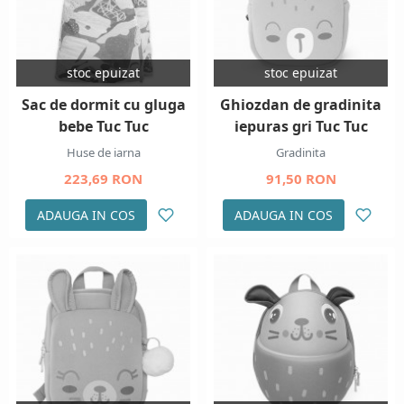
stoc epuizat
stoc epuizat
Sac de dormit cu gluga
Ghiozdan de gradinita
bebe Tuc Tuc
iepuras gri Tuc Tuc
Huse de iarna
Gradinita
223,69 RON
91,50 RON
ADAUGA IN COS
ADAUGA IN COS