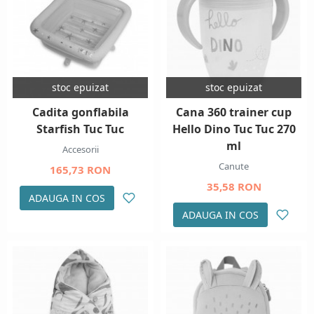
stoc epuizat
stoc epuizat
Cadita gonflabila
Cana 360 trainer cup
Starfish Tuc Tuc
Hello Dino Tuc Tuc 270
ml
Accesorii
Canute
165,73 RON
35,58 RON
ADAUGA IN COS
ADAUGA IN COS