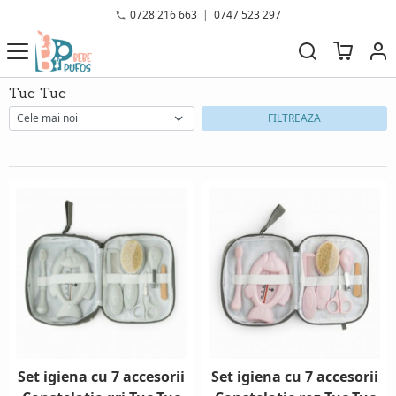
0728 216 663
|
0747 523 297
Tuc Tuc
FILTREAZA
Set igiena cu 7 accesorii
Set igiena cu 7 accesorii