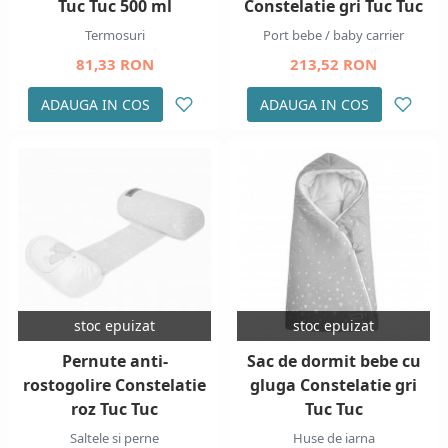
Tuc Tuc 500 ml
Constelatie gri Tuc Tuc
Termosuri
Port bebe / baby carrier
81,33 RON
213,52 RON
ADAUGA IN COS
ADAUGA IN COS
stoc epuizat
stoc epuizat
Pernute anti-
Sac de dormit bebe cu
rostogolire Constelatie
gluga Constelatie gri
roz Tuc Tuc
Tuc Tuc
Saltele si perne
Huse de iarna