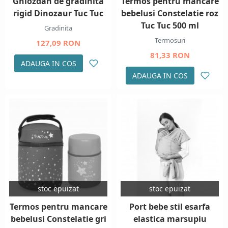
Ghiozdan de gradinita
Termos pentru mancare
rigid Dinozaur Tuc Tuc
bebelusi Constelatie roz
Tuc Tuc 500 ml
Gradinita
Termosuri
127,09 RON
81,33 RON
ADAUGA IN COS
ADAUGA IN COS
stoc epuizat
stoc epuizat
Termos pentru mancare
Port bebe stil esarfa
bebelusi Constelatie gri
elastica marsupiu