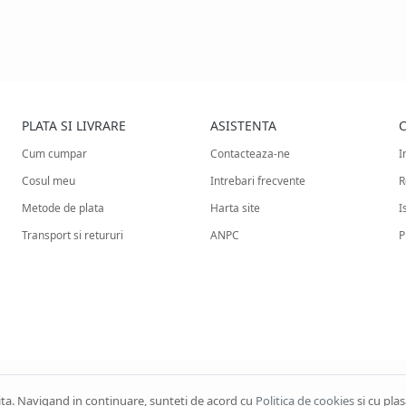
PLATA SI LIVRARE
ASISTENTA
C
Cum cumpar
Contacteaza-ne
I
Cosul meu
Intrebari frecvente
R
Metode de plata
Harta site
I
Transport si retururi
ANPC
P
rita. Navigand in continuare, sunteti de acord cu
Politica de cookies
si cu pla