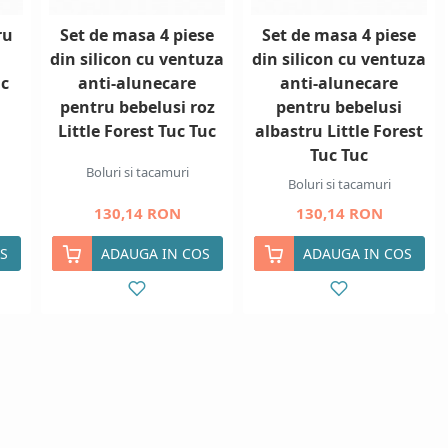
ru
Set de masa 4 piese
Set de masa 4 piese
din silicon cu ventuza
din silicon cu ventuza
uc
anti-alunecare
anti-alunecare
pentru bebelusi roz
pentru bebelusi
Little Forest Tuc Tuc
albastru Little Forest
Tuc Tuc
Boluri si tacamuri
Boluri si tacamuri
130,14 RON
130,14 RON
S
ADAUGA IN COS
ADAUGA IN COS