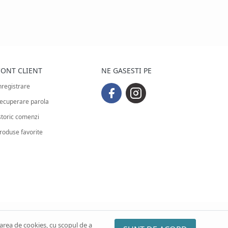
ONT CLIENT
NE GASESTI PE
nregistrare
ecuperare parola
storic comenzi
roduse favorite
sarea de cookies, cu scopul de a