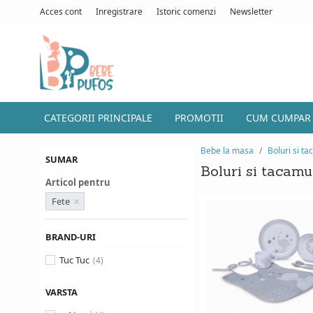
Acces cont
Inregistrare
Istoric comenzi
Newsletter
CATEGORII PRINCIPALE
PROMOTII
CUM CUMPAR
Bebe la masa
Boluri si t
SUMAR
Boluri si tacamur
Articol pentru
Fete
BRAND-URI
Tuc Tuc
VARSTA