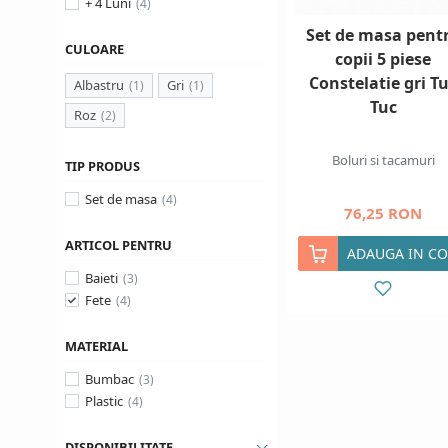
+ 4 Luni
Set de masa pent
CULOARE
copii 5 piese
Constelatie gri T
Albastru
Gri
Tuc
Roz
Boluri si tacamuri
TIP PRODUS
Set de masa
76,25 RON
ARTICOL PENTRU
ADAUGA IN CO
Baieti
Fete
MATERIAL
Bumbac
Plastic
DISPONIBILITATE