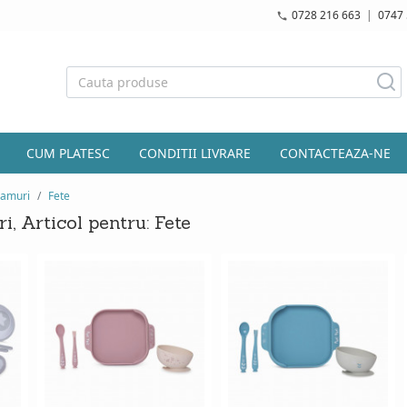
0728 216 663
|
0747 
CUM PLATESC
CONDITII LIVRARE
CONTACTEAZA-NE
acamuri
Fete
i, Articol pentru: Fete