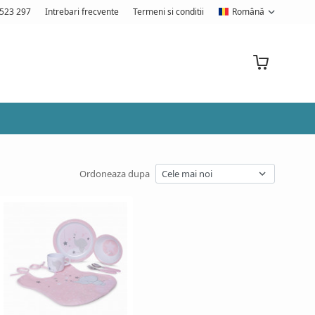
523 297
Intrebari frecvente
Termeni si conditii
Română
Ordoneaza dupa