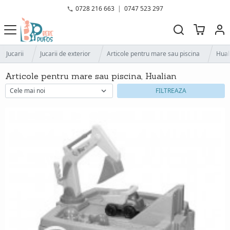
0728 216 663
|
0747 523 297
Jucarii
Jucarii de exterior
Articole pentru mare sau piscina
Hual
Articole pentru mare sau piscina, Hualian
FILTREAZA