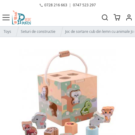
0728 216 663
|
0747 523 297
Toys
Seturi de constructie
Joc de sortare cub din lemn cu animale J