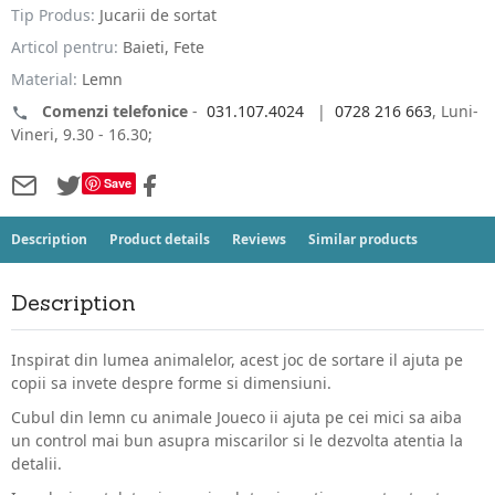
Tip Produs:
Jucarii de sortat
Articol pentru:
Baieti, Fete
Material:
Lemn
Comenzi telefonice
-
031.107.4024
|
0728 216 663
, Luni-
Vineri, 9.30 - 16.30;
Save
Description
Product details
Reviews
Similar products
Description
Inspirat din lumea animalelor, acest joc de sortare il ajuta pe
copii sa invete despre forme si dimensiuni.
Cubul din lemn cu animale Joueco ii ajuta pe cei mici sa aiba
un control mai bun asupra miscarilor si le dezvolta atentia la
detalii.