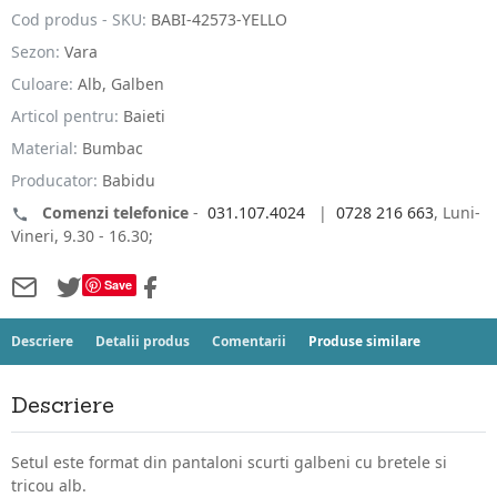
Cod produs - SKU:
BABI-42573-YELLO
Sezon:
Vara
Culoare:
Alb, Galben
Articol pentru:
Baieti
Material:
Bumbac
Producator:
Babidu
Comenzi telefonice
-
031.107.4024
|
0728 216 663
, Luni-
Vineri, 9.30 - 16.30;
Save
Descriere
Detalii produs
Comentarii
Produse similare
Descriere
Setul este format din pantaloni scurti galbeni cu bretele si
tricou alb.