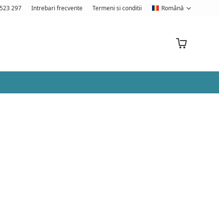
523 297
Intrebari frecvente
Termeni si conditii
Română