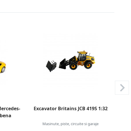
ercedes-
Excavator Britains JCB 419S 1:32
Body
lbena
Masinute, piste, circuite si garaje