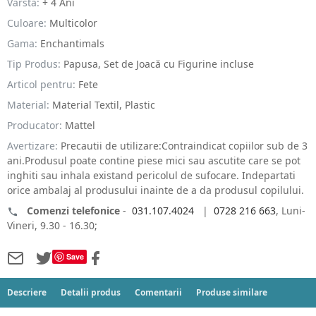
Varsta:
+ 4 Ani
Culoare:
Multicolor
Gama:
Enchantimals
Tip Produs:
Papusa, Set de Joacă cu Figurine incluse
Articol pentru:
Fete
Material:
Material Textil, Plastic
Producator:
Mattel
Avertizare:
Precautii de utilizare:Contraindicat copiilor sub de 3
ani.Produsul poate contine piese mici sau ascutite care se pot
inghiti sau inhala existand pericolul de sufocare. Indepartati
orice ambalaj al produsului inainte de a da produsul copilului.
Comenzi telefonice
-
031.107.4024
|
0728 216 663
, Luni-
Vineri, 9.30 - 16.30;
Save
Descriere
Detalii produs
Comentarii
Produse similare