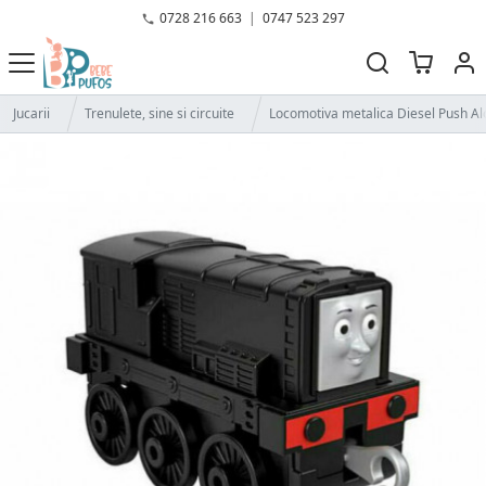
0728 216 663
|
0747 523 297
Jucarii
Trenulete, sine si circuite
Locomotiva metalica Diesel Push A