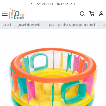
0728 216 663
|
0747 523 297
Jucarii
Jucarii de exterior
Jucarii gradina & curte pentru copii
Lo