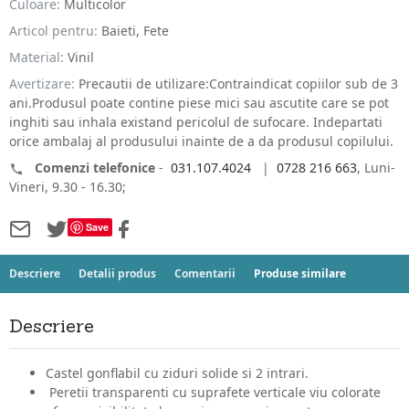
Culoare:
Multicolor
Articol pentru:
Baieti, Fete
Material:
Vinil
Avertizare:
Precautii de utilizare:Contraindicat copiilor sub de 3
ani.Produsul poate contine piese mici sau ascutite care se pot
inghiti sau inhala existand pericolul de sufocare. Indepartati
orice ambalaj al produsului inainte de a da produsul copilului.
Comenzi telefonice
-
031.107.4024
|
0728 216 663
, Luni-
Vineri, 9.30 - 16.30;
Save
Descriere
Detalii produs
Comentarii
Produse similare
Descriere
Castel gonflabil cu ziduri solide si 2 intrari.
Peretii transparenti cu suprafete verticale viu colorate