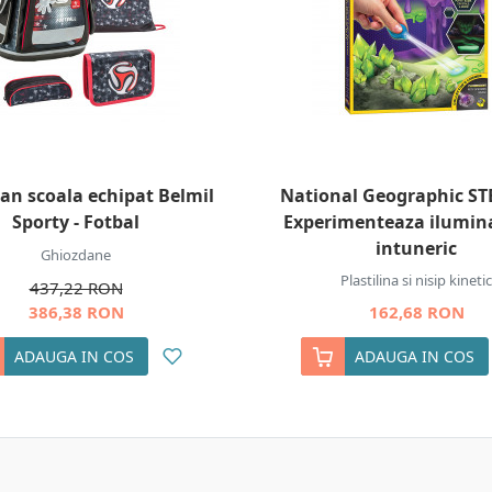
an scoala echipat Belmil
National Geographic STE
Sporty - Fotbal
Experimenteaza ilumin
intuneric
Ghiozdane
Plastilina si nisip kinetic
437,22 RON
386,38 RON
162,68 RON
ADAUGA IN COS
ADAUGA IN COS