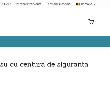
523 297
Intrebari frecvente
Termeni si conditii
Română
su cu centura de siguranta