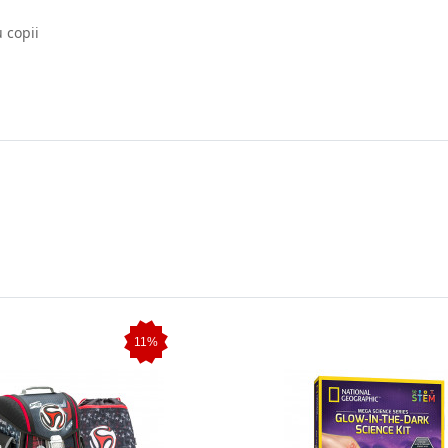
 copii
11%