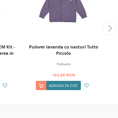
M Kit -
Pulover lavanda cu nasturi Tutto
Set
area in
Piccolo
Pulovere
162,68 RON
ADAUGA IN COS