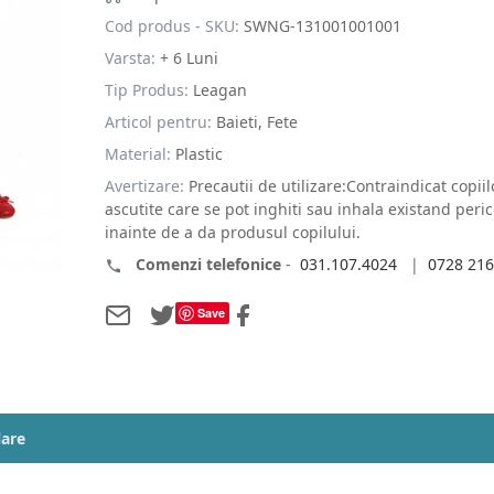
Cod produs - SKU:
SWNG-131001001001
Varsta:
+ 6 Luni
Tip Produs:
Leagan
Articol pentru:
Baieti, Fete
Material:
Plastic
Avertizare:
Precautii de utilizare:Contraindicat copi
ascutite care se pot inghiti sau inhala existand peri
inainte de a da produsul copilului.
Comenzi telefonice
-
031.107.4024
|
0728 216
Save
lare