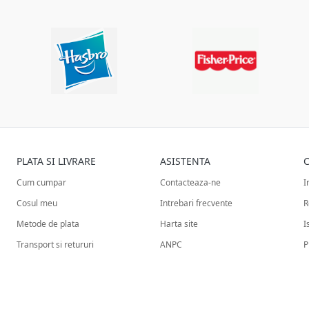
PLATA SI LIVRARE
ASISTENTA
C
Cum cumpar
Contacteaza-ne
I
Cosul meu
Intrebari frecvente
R
Metode de plata
Harta site
I
Transport si retururi
ANPC
P