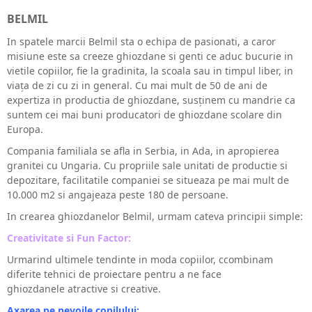
BELMIL
In spatele marcii Belmil sta o echipa de pasionati, a caror
misiune este sa creeze ghiozdane si genti ce aduc bucurie in
vietile copiilor, fie la gradinita, la scoala sau in timpul liber, in
viața de zi cu zi in general. Cu mai mult de 50 de ani de
expertiza in productia de ghiozdane, susținem cu mandrie ca
suntem cei mai buni producatori de ghiozdane scolare din
Europa.
Compania familiala se afla in Serbia, in Ada, in apropierea
granitei cu Ungaria. Cu propriile sale unitati de productie si
depozitare, facilitatile companiei se situeaza pe mai mult de
10.000 m2 si angajeaza peste 180 de persoane.
In crearea ghiozdanelor Belmil, urmam cateva principii simple:
Creativitate si Fun Factor:
Urmarind ultimele tendinte in moda copiilor, ccombinam
diferite tehnici de proiectare pentru a ne face
ghiozdanele atractive si creative.
Axarea pe nevoile copilului: