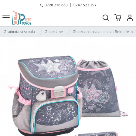
0728 216 663
|
0747 523 297
Gradinita si scoala
Ghiozdane
Ghiozdan scoala echipat Belmil Mini Fi