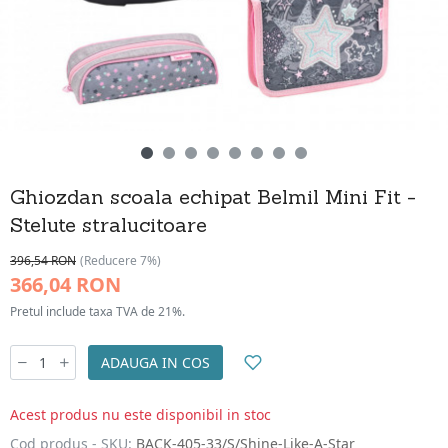
Ghiozdan scoala echipat Belmil Mini Fit -
Stelute stralucitoare
396,54 RON
(Reducere 7%)
366,04 RON
Pretul include taxa TVA de 21%.
ADAUGA IN COS
Acest produs nu este disponibil in stoc
Cod produs - SKU:
BACK-405-33/S/Shine-Like-A-Star